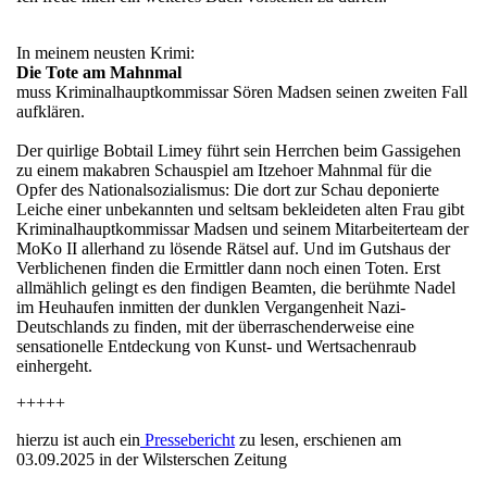
In meinem neusten Krimi:
Die Tote am Mahnmal
muss Kriminalhauptkommissar Sören Madsen seinen zweiten Fall
aufklären.
Der quirlige Bobtail Limey führt sein Herrchen beim Gassigehen
zu einem makabren Schauspiel am Itzehoer Mahnmal für die
Opfer des Nationalsozialismus: Die dort zur Schau deponierte
Leiche einer unbekannten und seltsam bekleideten alten Frau gibt
Kriminalhauptkommissar Madsen und seinem Mitarbeiterteam der
MoKo II allerhand zu lösende Rätsel auf. Und im Gutshaus der
Verblichenen finden die Ermittler dann noch einen Toten. Erst
allmählich gelingt es den findigen Beamten, die berühmte Nadel
im Heuhaufen inmitten der dunklen Vergangenheit Nazi-
Deutschlands zu finden, mit der überraschenderweise eine
sensationelle Entdeckung von Kunst- und Wertsachenraub
einhergeht.
+++++
hierzu ist auch ein
Pressebericht
zu lesen, erschienen am
03.09.2025 in der Wilsterschen Zeitung