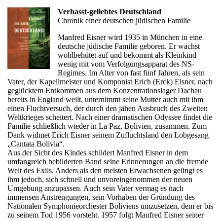
Verhasst-geliebtes Deutschland
Chronik einer deutschen jüdischen Familie
Manfred Eisner wird 1935 in München in eine
deutsche jüdische Familie geboren. Er wächst
wohlbehütet auf und bekommt als Kleinkind
wenig mit vom Verfolgungsapparat des NS-
Regimes. Im Alter von fast fünf Jahren, als sein
Vater, der Kapellmeister und Komponist Erich (Erck) Eisner, nach
geglücktem Entkommen aus dem Konzentrationslager Dachau
bereits in England weilt, unternimmt seine Mutter auch mit ihm
einen Fluchtversuch, der durch den jähen Ausbruch des Zweiten
Weltkrieges scheitert. Nach einer dramatischen Odyssee findet die
Familie schließlich wieder in La Paz, Bolivien, zusammen. Zum
Dank widmet Erich Eisner seinem Zufluchtsland den Lobgesang
„Cantata Bolivia“.
Aus der Sicht des Kindes schildert Manfred Eisner in dem
umfangreich bebilderten Band seine Erinnerungen an die fremde
Welt des Exils. Anders als den meisten Erwachsenen gelingt es
ihm jedoch, sich schnell und unvoreingenommen der neuen
Umgebung anzupassen. Auch sein Vater vermag es nach
immensen Anstrengungen, sein Vorhaben der Gründung des
Nationalen Symphonieorchester Boliviens umzusetzen, dem er bis
zu seinem Tod 1956 vorsteht. 1957 folgt Manfred Eisner seiner