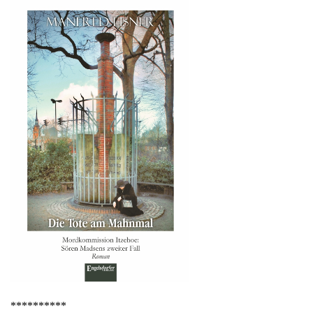
**********