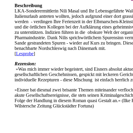
Beschreibung
LKA-Sonderermittlerin Nili Masal und Ihr Lebensgefährte Waldi
Italienurlaub antreten wollten, jedoch aufgrund einer dort gra
werden - verdingen Ihre Ferienzeit in der Elbmarschen-Kleinst
und die örtlichen Kollegen bei der Aufklärung eines geheimni
zu unterstützen. Indizien führen in die obskure Welt der organi
Pharmaindustrie. Dank Nilis sprichwörtlichem Spurensinn verma
Sande gestrandeten Spuren - wieder auf Kurs zu bringen. Diese
benachbarte Nordschleswig nach Dänemark mit.
[
Lesprobe
]
Rezension:
»Was mich immer wieder begeistert, sind Eisners absolut aktue
gesellschaftlicben Geschehnissen, gespickt mit leckeren Gerich
individuelle Rezepturen - diese Mischung ist einfach herrlich z
»Eisner bat diesmal zwei brisante Themen miteinander verfloc
akute Gesellschaftsereignisse, die stets seinen Kriminalgeschi
Folge der Handlung in diesem Roman quasi Gestalt an.« (Ilk
Wilstersche Zeitung Glückstädter Fortuna)