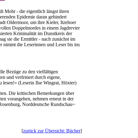
 Mohr - die eigentlich längst ihren
ssierenden Epidemie daran gehindert
adt Oldermoor, um ihre Kieler, Itzehoer
svollen Doppelmordes in einem Jagdrevier
sierten Kriminalität im Dunstkreis der
g sie die Ermittler - nach zunächst im
r nimmt die Leserinnen und Leser bis ins
lle Bezüge zu den vielfältigen
ten und verfeinert durch eigene,
u lesen!« (Leserin Ilse Wingrat, Höxter)
hten. Die kritischen Bemerkungen über
chten vorangehen, nehmen erneut in der
e Rosenburg, Norddeutsche Rundschau~
[
zurück zur Übersicht: Bücher
]